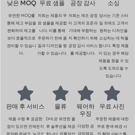
낮은 MOQ
무료 샘플
공장 감사
소싱
유연한 MOQ를
저희는 제품의 무
저희는 제조 공정
당사는 기존 스타
통해 재고 부담을
료 샘플을 제공합
이 고객의 표준과
일 외에도 고객이
완화하여 재고를
니다. 이를 통해
기대에 부합하는
원하는 디자인을
보다 효율적으로
주문하기 전에 품
지 확인하기 위해
소싱하는 데 탁월
관리할 수 있습니
질과 디자인을 평
공장 감사 서비스
합니다. 특정 제품
다.
가할 수 있습니다.
를 제공합니다.
이 있는 경우 해당
제품을 찾을 수 있
도록 도와드릴 수
있습니다.
판매 후 서비스
물류
웨어하
무료 사진
우징
제품 수령 후 궁금한
DHL은 유연한 물
주문한 제품에 대한
다양한 공
점이 있으면 언제든지
류 솔루션을 제공
무료 흰색 배경 사
급업체의
문의해 주세요. 누구도
합니다. 전통적인
진 촬영 서비스를