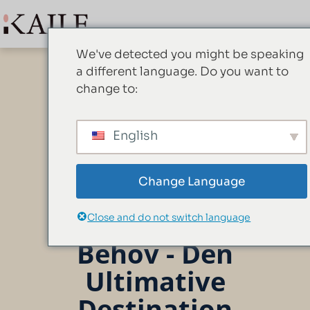
We've detected you might be speaking
a different language. Do you want to
change to:
Find Alle
English
Dine
Engroshande
Change Language
Med
Boligtekstiler
Close and do not switch language
Behov - Den
Ultimative
Destination