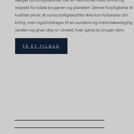
vælger du boligtekstiler, der er fremstillet med omhu og
respekt for både brugeren og planeten. Denne forpligtelse til
kvalitet sikrer, at vores boligtekstiler ikke kun forbedrer din
bolig, men også bidrager til en sundere og mere bæredygtig
verden og giver dig ro i sindet, hver gang du bruger dem.
FÅ ET TILBUD