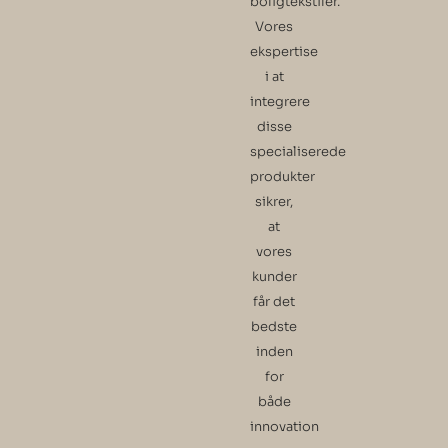
boligtekstiler.
Vores
ekspertise
i at
integrere
disse
specialiserede
produkter
sikrer,
at
vores
kunder
får det
bedste
inden
for
både
innovation