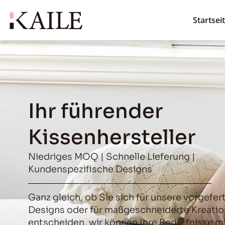
Startsei
Ihr führender
Kissenhersteller
Niedriges MOQ | Schnelle Lieferung |
Kundenspezifische Designs
Ganz gleich, ob Sie sich für unsere vorgefer
Designs oder für maßgeschneiderte Kreati
entscheiden, wir können Ihre Bedürfnisse mi