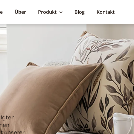
te
Über
Produkt
Blog
Kontakt
tigten
onen
t unserer