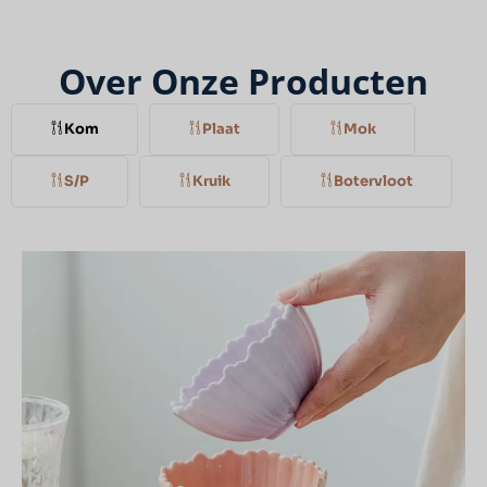
Over Onze Producten
Kom
Plaat
Mok
S/P
Kruik
Botervloot