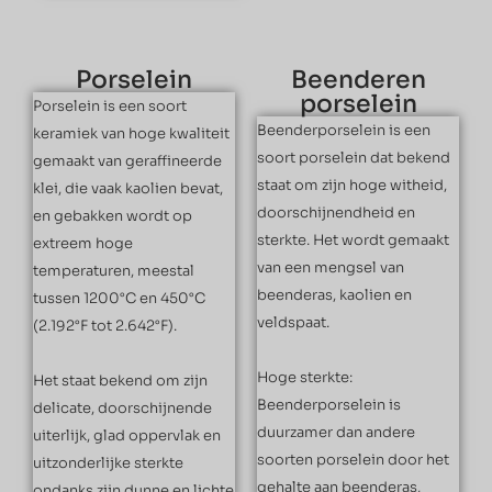
Porselein
Beenderen
porselein
Porselein is een soort
Beenderporselein is een
keramiek van hoge kwaliteit
soort porselein dat bekend
gemaakt van geraffineerde
staat om zijn hoge witheid,
klei, die vaak kaolien bevat,
doorschijnendheid en
en gebakken wordt op
sterkte. Het wordt gemaakt
extreem hoge
van een mengsel van
temperaturen, meestal
beenderas, kaolien en
tussen 1200°C en 450°C
veldspaat.
(2.192°F tot 2.642°F).
Hoge sterkte:
Het staat bekend om zijn
Beenderporselein is
delicate, doorschijnende
duurzamer dan andere
uiterlijk, glad oppervlak en
soorten porselein door het
uitzonderlijke sterkte
gehalte aan beenderas,
ondanks zijn dunne en lichte