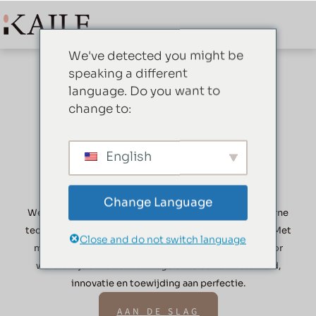
We've detected you might be
speaking a different
Uw favoriete
language. Do you want to
change to:
serviesfabrikant
12 jaar uitmuntend
English
vakmanschap
Change Language
We combineren traditioneel vakmanschap met moderne
technologie om servies van hoge kwaliteit te leveren. Met
Close and do not switch language
meer dan tien jaar ervaring worden we vertrouwd door
wereldwijde merken vanwege onze betrouwbaarheid,
innovatie en toewijding aan perfectie.
AAN DE SLAG