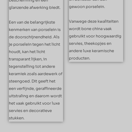
bescherming en een
gewoon porselein.
glanzende afwerking biedt.
Vanwege deze kwaliteiten
Een van de belangrijkste
wordt bone china vaak
kenmerken van porselein is
gebruikt voor hoogwaardig
de doorschijnendheid. Als
servies, theekopjes en
je porselein tegen het licht
andere luxe keramische
houdt, kan het licht
producten.
transparant lijken, in
tegenstelling tot andere
keramiek zoals aardewerk of
steengoed. Dit geeft het
een verfijnde, geraffineerde
uitstraling en daarom wordt
het vaak gebruikt voor luxe
servies en decoratieve
stukken.