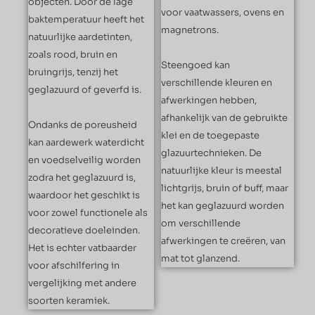
objecten. Door de lage
voor vaatwassers, ovens en
baktemperatuur heeft het
magnetrons.
natuurlijke aardetinten,
zoals rood, bruin en
Steengoed kan
bruingrijs, tenzij het
verschillende kleuren en
geglazuurd of geverfd is.
afwerkingen hebben,
afhankelijk van de gebruikte
Ondanks de poreusheid
klei en de toegepaste
kan aardewerk waterdicht
glazuurtechnieken. De
en voedselveilig worden
natuurlijke kleur is meestal
zodra het geglazuurd is,
lichtgrijs, bruin of buff, maar
waardoor het geschikt is
het kan geglazuurd worden
voor zowel functionele als
om verschillende
decoratieve doeleinden.
afwerkingen te creëren, van
Het is echter vatbaarder
mat tot glanzend.
voor afschilfering in
vergelijking met andere
soorten keramiek.