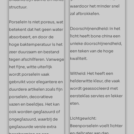
waardoor het minder snel
structuur.
zal afbrokkelen.
Porselein is niet poreus, wat
Doorschijnendheid: In het
betekent dat het geen water
licht heeft bone china een
absorbeert, en door de
unieke doorschijnendheid,
hoge baktemperatuur is het
een teken van de hoge
zeer duurzaam en bestand
kwaliteit.
tegen afschilferen. Vanwege
het fijne, witte uiterlijk
Witheid: Het heeft een
wordt porselein vaak
helderwitte kleur, die vaak
gebruikt voor elegantere en
wordt geassocieerd met
duurdere artikelen zoals fijn
eersteklas servies en lekker
porselein, decoratieve
eten.
vazen en beeldjes. Het kan
ook worden geglazuurd of
Lichtgewicht:
ongeglazuurd, waarbij de
Beenporselein voelt lichter
geglazuurde versie extra
en delicater aan dan