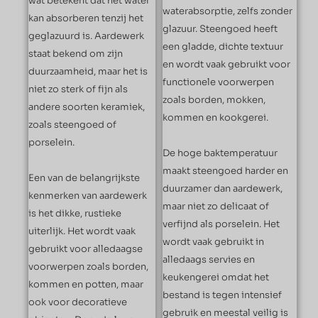
wat betekent dat het water
waterabsorptie, zelfs zonder
kan absorberen tenzij het
glazuur. Steengoed heeft
geglazuurd is. Aardewerk
een gladde, dichte textuur
staat bekend om zijn
en wordt vaak gebruikt voor
duurzaamheid, maar het is
functionele voorwerpen
niet zo sterk of fijn als
zoals borden, mokken,
andere soorten keramiek,
kommen en kookgerei.
zoals steengoed of
porselein.
De hoge baktemperatuur
maakt steengoed harder en
Een van de belangrijkste
duurzamer dan aardewerk,
kenmerken van aardewerk
maar niet zo delicaat of
is het dikke, rustieke
verfijnd als porselein. Het
uiterlijk. Het wordt vaak
wordt vaak gebruikt in
gebruikt voor alledaagse
alledaags servies en
voorwerpen zoals borden,
keukengerei omdat het
kommen en potten, maar
bestand is tegen intensief
ook voor decoratieve
gebruik en meestal veilig is