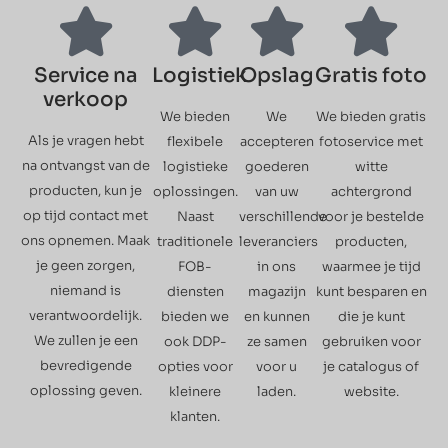
Service na
Logistiek
Opslag
Gratis foto
verkoop
We bieden
We
We bieden gratis
Als je vragen hebt
flexibele
accepteren
fotoservice met
na ontvangst van de
logistieke
goederen
witte
producten, kun je
oplossingen.
van uw
achtergrond
op tijd contact met
Naast
verschillende
voor je bestelde
ons opnemen. Maak
traditionele
leveranciers
producten,
je geen zorgen,
FOB-
in ons
waarmee je tijd
niemand is
diensten
magazijn
kunt besparen en
verantwoordelijk.
bieden we
en kunnen
die je kunt
We zullen je een
ook DDP-
ze samen
gebruiken voor
bevredigende
opties voor
voor u
je catalogus of
oplossing geven.
kleinere
laden.
website.
klanten.