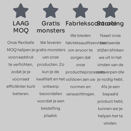
LAAG
Gratis
Fabriekscontrole
Sourcing
MOQ
monsters
We bieden
Naast onze
Onze flexibele
We leveren
fabrieksauditservices
bestaande
MOQ helpen je
gratis monsters
om ervoor te
stijlen blinken
voorraaddruk
van onze
zorgen dat
we uit in het
te verlichten,
producten. Zo
onze
vinden van de
zodat je je
kun je de
productieprocessen
ontwerpen die
voorraad
kwaliteit en het
voldoen aan uw
je nodig hebt.
efficiënter kunt
ontwerp
normen en
Als je een
beheren.
beoordelen
verwachtingen.
bepaald
voordat je een
product hebt,
bestelling
kunnen we je
plaatst.
helpen het te
vinden.