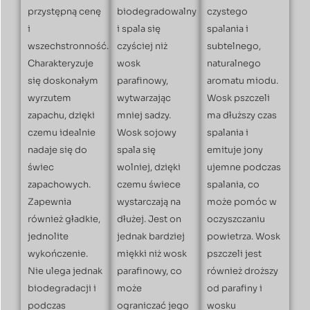
przystępną cenę
biodegradowalny
czystego
i
i spala się
spalania i
wszechstronność.
czyściej niż
subtelnego,
Charakteryzuje
wosk
naturalnego
się doskonałym
parafinowy,
aromatu miodu.
wyrzutem
wytwarzając
Wosk pszczeli
zapachu, dzięki
mniej sadzy.
ma dłuższy czas
czemu idealnie
Wosk sojowy
spalania i
nadaje się do
spala się
emituje jony
świec
wolniej, dzięki
ujemne podczas
zapachowych.
czemu świece
spalania, co
Zapewnia
wystarczają na
może pomóc w
również gładkie,
dłużej. Jest on
oczyszczaniu
jednolite
jednak bardziej
powietrza. Wosk
wykończenie.
miękki niż wosk
pszczeli jest
Nie ulega jednak
parafinowy, co
również droższy
biodegradacji i
może
od parafiny i
podczas
ograniczać jego
wosku