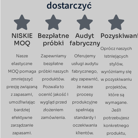
dostarczyć
NISKIE
Bezpłatne
Audyt
Pozyskiwan
MOQ
próbki
fabryczny
Oprócz naszych
Nasze
Zapewniamy
Oferujemy
istniejących
elastyczne
bezpłatne
usługi audytu
stylów,
MOQ pomaga
próbki naszych
fabrycznego,
wyróżniamy się
zmniejszyć
produktów.
aby zapewnić,
w pozyskiwaniu
presję związaną
Pozwala to
że nasze
projektów,
z zapasami,
ocenić jakość i
procesy
które są
umożliwiając
wygląd przed
produkcyjne
wymagane.
bardziej
złożeniem
spełniają
Jeśli
efektywne
zamówienia.
standardy i
potrzebujesz
zarządzanie
oczekiwania
konkretnego
zapasami.
klientów.
produktu,