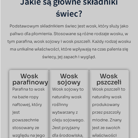
Jakie są główne składniki
świec?
Podstawowym składnikiem świec jest wosk, który służy jako
paliwo dla płomienia. Stosowane są różne rodzaje wosku, w
tym parafina, wosk sojowy i wosk pszczeli. Każdy rodzaj wosku
ma unikalne właściwości, które wpływają na czas palenia się
świecy, jej zapach i wygląd.
Wosk
Wosk
Wosk
parafinowy
sojowy
pszczeli
Parafina to wosk
Wosk sojowy to
Wosk pszczeli to
na bazie ropy
naturalny wosk
naturalny wosk
naftowej, który
roślinny
produkowany
jest
wytwarzany z
przez pszczoły
powszechnie
oleju sojowego.
miodne. Znany
stosowany ze
Jest przyjazny
jest ze swoich
względu na jego
dla środowiska,
właściwości