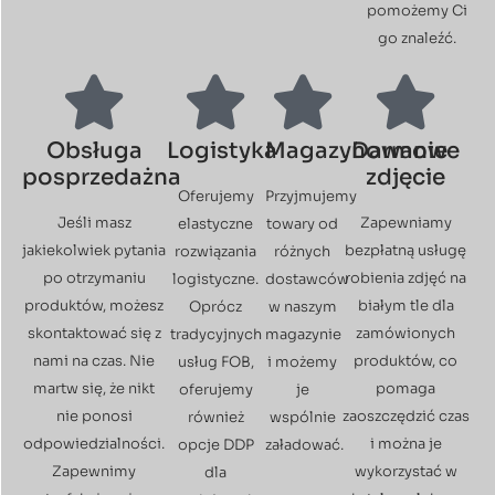
pomożemy Ci
go znaleźć.
Obsługa
Logistyka
Magazynowanie
Darmowe
posprzedażna
zdjęcie
Oferujemy
Przyjmujemy
Jeśli masz
Zapewniamy
elastyczne
towary od
jakiekolwiek pytania
bezpłatną usługę
rozwiązania
różnych
po otrzymaniu
robienia zdjęć na
logistyczne.
dostawców
produktów, możesz
białym tle dla
Oprócz
w naszym
skontaktować się z
zamówionych
tradycyjnych
magazynie
nami na czas. Nie
produktów, co
usług FOB,
i możemy
martw się, że nikt
pomaga
oferujemy
je
nie ponosi
zaoszczędzić czas
również
wspólnie
odpowiedzialności.
i można je
opcje DDP
załadować.
Zapewnimy
wykorzystać w
dla