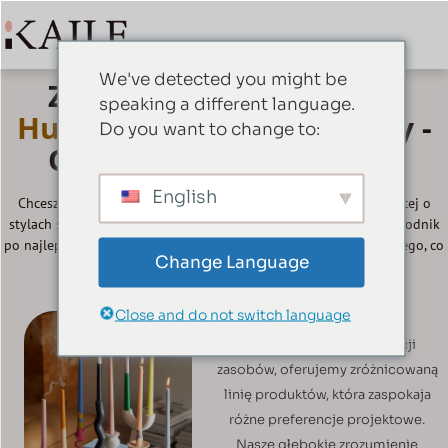
We've detected you might be
Znajdź Wszystkie Swoje
speaking a different language.
Hurtownia Świec
Potrzeby -
Do you want to change to:
Ostateczny Cel Podróży
English
Chcesz sprzedawać świece hurtowo? Chcesz dowiedzieć się więcej o
stylach świec i różnicach między różnymi materiałami? Ten przewodnik
po najlepszych rozwiązaniach pomoże Ci dowiedzieć się wszystkiego, co
Change Language
musisz wiedzieć.
Close and do not switch language
Dzięki wieloletniemu
doświadczeniu w integracji
zasobów, oferujemy zróżnicowaną
linię produktów, która zaspokaja
różne preferencje projektowe.
Nasze głębokie zrozumienie