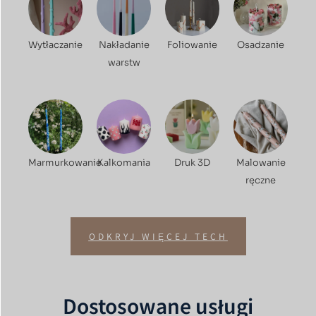
Wytłaczanie
Nakładanie
Foliowanie
Osadzanie
warstw
Marmurkowanie
Kalkomania
Druk 3D
Malowanie
ręczne
ODKRYJ WIĘCEJ TECH
Dostosowane usługi