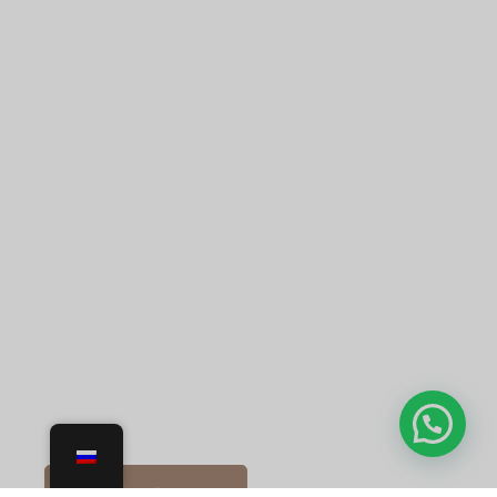
распылением
обеспечивает гладкое,
ровное покрытие,
создающее безупречную
глянцевую поверхность.
Она идеально подходит
для достижения ярких
цветовых эффектов или
матовых поверхностей,
а также повышает
долговечность,
гарантируя, что ваши
изделия сохранят свою
красоту и
функциональность в
течение долгого
времени.
УЗНАЙТЕ