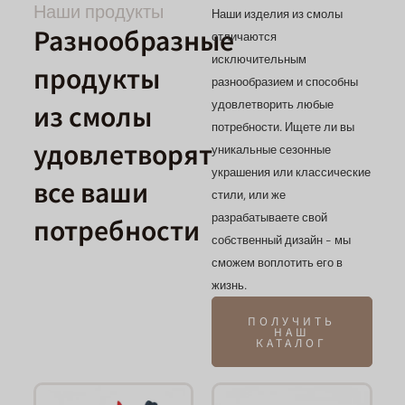
Наши продукты
Наши изделия из смолы
Разнообразные
отличаются
исключительным
продукты
разнообразием и способны
удовлетворить любые
из смолы
потребности. Ищете ли вы
удовлетворят
уникальные сезонные
украшения или классические
все ваши
стили, или же
разрабатываете свой
потребности
собственный дизайн - мы
сможем воплотить его в
жизнь.
ПОЛУЧИТЬ
НАШ
КАТАЛОГ