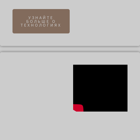
сохраняются надолго.
УЗНАЙТЕ
БОЛЬШЕ О
ТЕХНОЛОГИЯХ
Ручная роспись -
искусство в
каждом штрихе
Каждый штрих
скрупулезно наносится
искусными мастерами,
придавая вашим
изделиям уникальность
и индивидуальность.
Ручная роспись придает