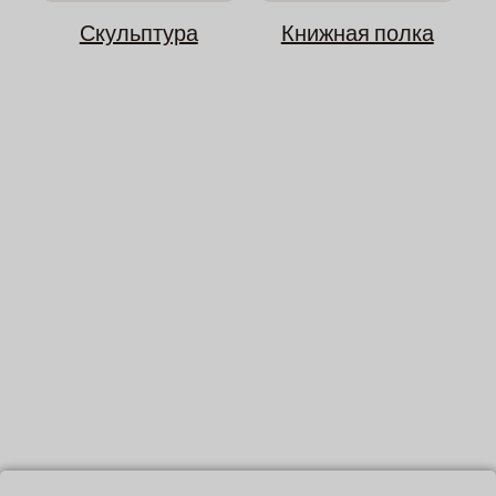
Скульптура
Книжная полка
Crafting Possibilities: От
воображения к реальности
Наша фабрика предлагает широкий спектр изысканных техник для
воплощения ваших идей в жизнь. Будь то сложные детали деколи,
художественные штрихи ручной росписи или гладкая отделка спрей-
краской - у нас есть идеальное решение для удовлетворения ваших
потребностей.