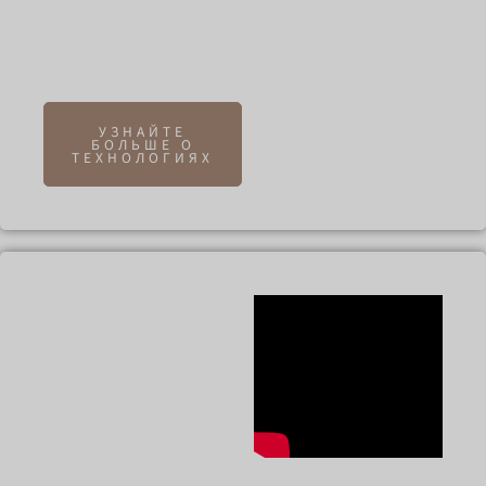
неповторимый шарм
любому творению - от
классического до
современного стиля.
УЗНАЙТЕ
БОЛЬШЕ О
ТЕХНОЛОГИЯХ
Окрашивание
спреем -
безупречная
отделка,
долговечный
блеск
Наша техника
окрашивания