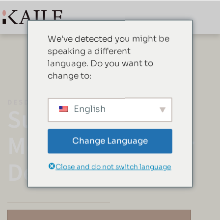
We've detected you might be
speaking a different
language. Do you want to
change to:
DESDE 2012
Su Proveedor De
English
Menaje Del Hogar
Change Language
De Confianza
Close and do not switch language